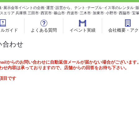
典･展示会等イベントの企画･運営･設営から、テント･テーブル･イス等のレンタル
スエリア 兵庫県 三田市･西宮市･篠山市･丹波市･三木市･加東市･小野市･西脇市･宝
タルガイド
よくある質問
イベント実績
会社概要・アク
い合わせ
mailからのお問い合わせに自動返信メールが届かない場合がございます
わせ内容は承っておりますので、店舗からの回答をお待ち下さい。
項目です