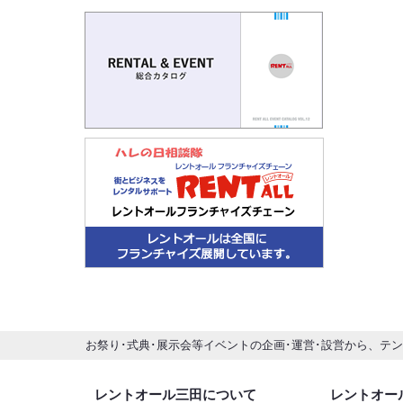
お祭り･式典･展示会等イベントの企画･運営･設営から、テ
レントオール三田について
レントオー