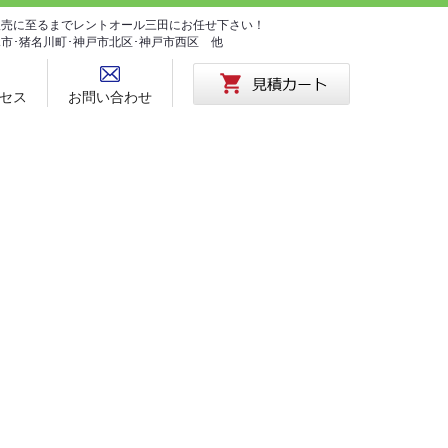
･販売に至るまでレントオール三田にお任せ下さい！
塚市･猪名川町･神戸市北区･神戸市西区 他
セス
お問い合わせ
。