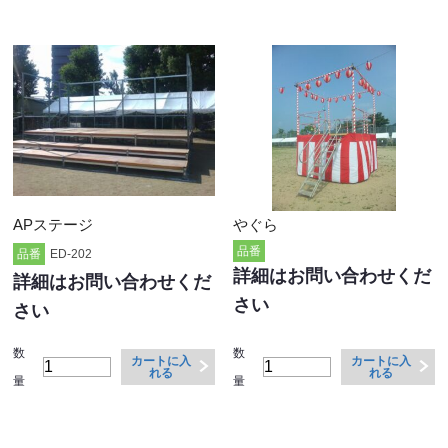
APステージ
やぐら
品番
品番
ED-202
詳細はお問い合わせくだ
詳細はお問い合わせくだ
さい
さい
数
数
カートに入
カートに入
れる
れる
量
量