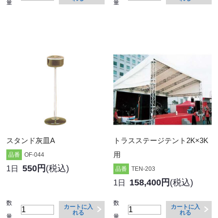
量
量
スタンド灰皿A
トラスステージテント2K×3K
用
品番
OF-044
550円
(税込)
1日
品番
TEN-203
158,400円
(税込)
1日
数
数
カートに入
カートに入
れる
れる
量
量