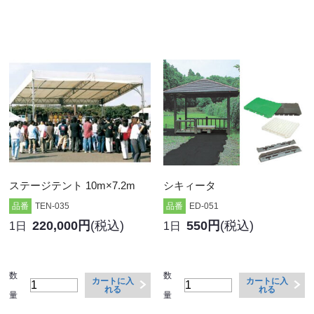
ステージテント 10m×7.2m
シキィータ
品番
TEN-035
品番
ED-051
220,000円
(税込)
550円
(税込)
1日
1日
数
数
カートに入
カートに入
れる
れる
量
量