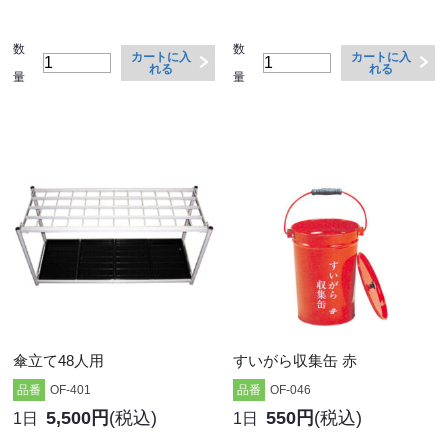
数
数
カートに入
カートに入
れる
れる
量
量
傘立て48人用
すいがら収集缶 赤
品番
OF-401
品番
OF-046
5,500円
(税込)
550円
(税込)
1日
1日