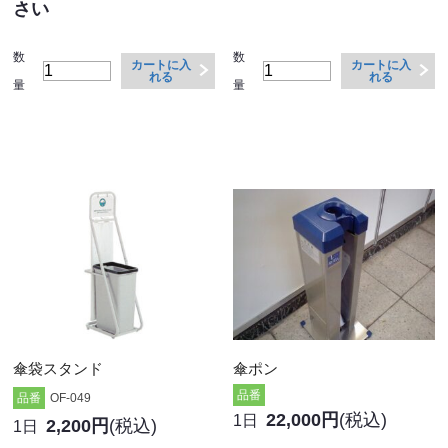
さい
数
数
カートに入
カートに入
れる
れる
量
量
傘袋スタンド
傘ポン
品番
品番
OF-049
22,000円
(税込)
1日
2,200円
(税込)
1日