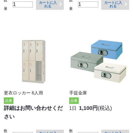
数
数
カートに入
カートに入
れる
れる
量
量
更衣ロッカー 6人用
手提金庫
品番
品番
詳細はお問い合わせくだ
1,100円
(税込)
1日
さい
数
数