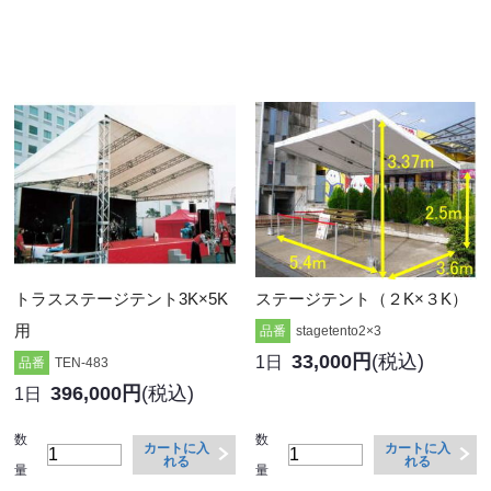
トラスステージテント3K×5K
ステージテント（２K×３K）
用
品番
stagetento2×3
33,000円
(税込)
1日
品番
TEN-483
396,000円
(税込)
1日
数
数
カートに入
カートに入
れる
れる
量
量