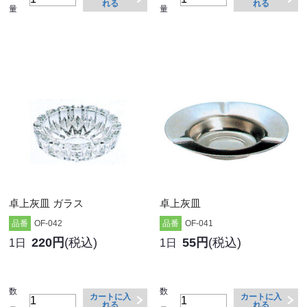
れる
れる
量
量
卓上灰皿 ガラス
卓上灰皿
品番
OF-042
品番
OF-041
220円
(税込)
55円
(税込)
1日
1日
数
数
カートに入
カートに入
れる
れる