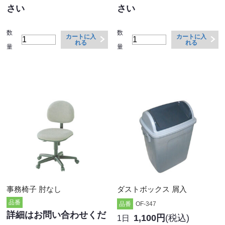
さい
さい
数
数
カートに入
カートに入
れる
れる
量
量
事務椅子 肘なし
ダストボックス 屑入
品番
品番
OF-347
詳細はお問い合わせくだ
1,100円
(税込)
1日