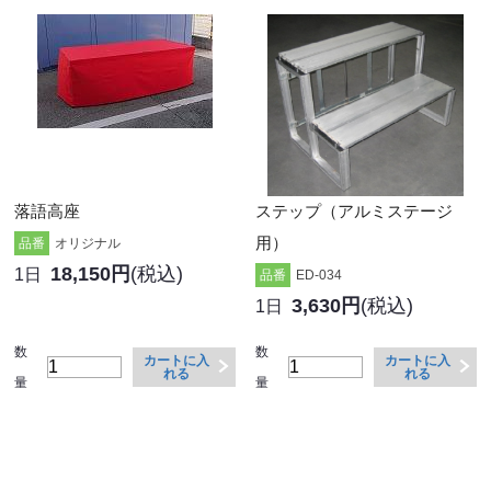
落語高座
ステップ（アルミステージ
用）
品番
オリジナル
18,150円
(税込)
1日
品番
ED-034
3,630円
(税込)
1日
数
数
カートに入
カートに入
れる
れる
量
量