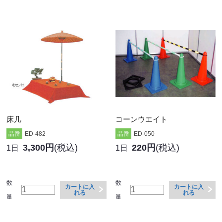
床几
コーンウエイト
品番
ED-482
品番
ED-050
3,300円
(税込)
220円
(税込)
1日
1日
数
数
カートに入
カートに入
れる
れる
量
量