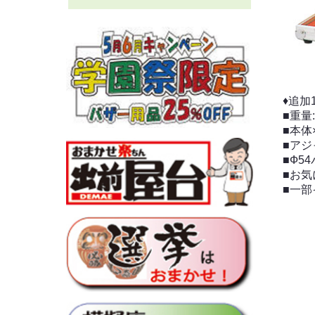
♦追加
■重量
■本体
■アジ
■Ф5
■お
■一