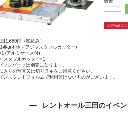
数量
この商品につ
1日1,650円（税込み）
:14kg(本体＋アジャスタブルカッター)
×1 (アルミケース付)
ャスタブルカッター×1
4バッジパーツは別売になります。
気に入りの写真又は切りヌキをご用意ください。
部インスタントフィルムで利用頂けないものがございます。
レントオール三田の
イベン