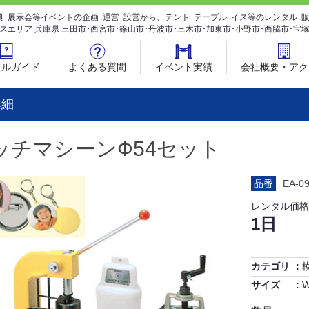
典･展示会等イベントの企画･運営･設営から、テント･テーブル･イス等のレンタル
スエリア 兵庫県 三田市･西宮市･篠山市･丹波市･三木市･加東市･小野市･西脇市･宝
タルガイド
よくある質問
イベント実績
会社概要・アク
詳細
ッチマシーンФ54セット
品番
EA-0
レンタル価格
1日
カテゴリ
サイズ
W