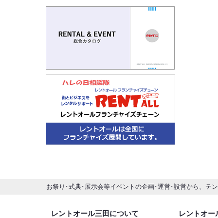
お祭り･式典･展示会等イベントの企画･運営･設営から、テ
レントオール三田について
レントオー