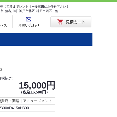
･販売に至るまでレントオール三田にお任せ下さい！
塚市･猪名川町･神戸市北区･神戸市西区 他
セス
お問い合わせ
92
(税抜き)
15,000円
（税込16,500円）
模擬店・調理
｜
アミューズメント
300×D415×H300