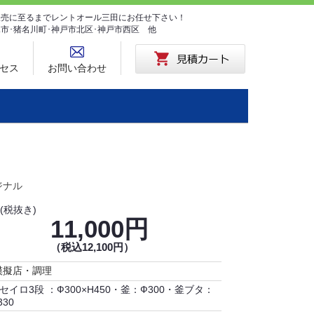
･販売に至るまでレントオール三田にお任せ下さい！
塚市･猪名川町･神戸市北区･神戸市西区 他
セス
お問い合わせ
ジナル
(税抜き)
11,000円
（税込12,100円）
模擬店・調理
セイロ3段 ：Ф300×H450・釜：Ф300・釜ブタ：
330