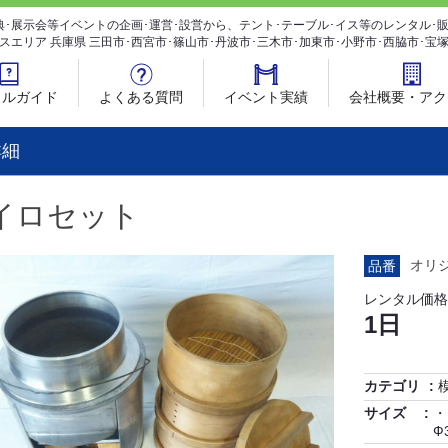
典･展示会等イベントの企画･運営･設営から、テント･テーブル･イス等のレンタル
スエリア 兵庫県 三田市･西宮市･篠山市･丹波市･三木市･加東市･小野市･西脇市･宝
タルガイド
よくある質問
イベント実績
会社概要・アク
詳細
イロセット
オリ
品番
レンタル価格
1日
カテゴリ
サイズ
・
Ф