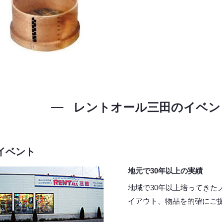
レントオール三田の
イベン
イベント
地元で30年以上の実績
地域で30年以上培ってきた
イアウト、物品を的確にご