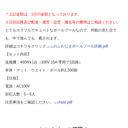
＊上記金額は、1日の金額となっております。
２日目以降及び配送・運営・設営・撤去等の費用はご相談ください。
とてもカラフルでキュートなボールプールなので、外観の見た目で
も、中で遊んでも、癒されます。
詳細はコチラをクリック→
ふわふわじまボールプール詳細.pdf
【セット内容】
送風機：400Wⅹ1台（100V 15A 専用で1回路）
本体・マット・ウエイト・ボール約1,500個
【仕様】
電源：AC100V
対応人数：5～6人
注意事項をご確認ください。→
chuui.pdf