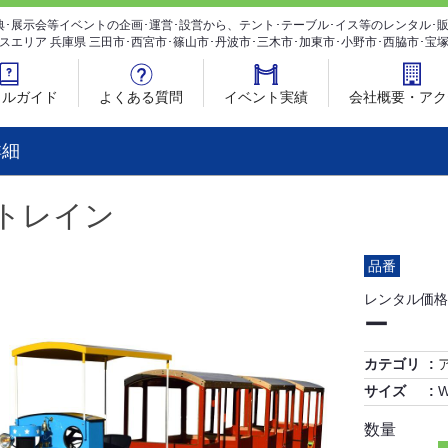
典･展示会等イベントの企画･運営･設営から、テント･テーブル･イス等のレンタル
スエリア 兵庫県 三田市･西宮市･篠山市･丹波市･三木市･加東市･小野市･西脇市･宝
タルガイド
よくある質問
イベント実績
会社概要・アク
詳細
Lトレイン
品番
レンタル価格
ー
カテゴリ
サイズ
数量