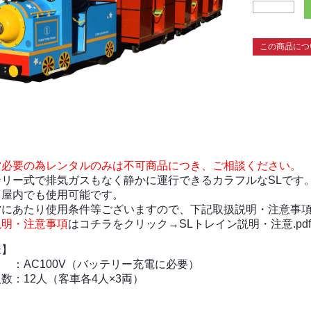
この商品につ
営必要の為レンタルのみは不可商品につき、ご相談ください。
テリー式で排気ガスもなく静かに運行できるカラフルなSLです
・屋内でも使用可能です。
営にあたり使用条件等ございますので、下記取扱説明・注意事
説明・注意事項
はコチラをクリック→
SLトレイン説明・注意.pdf
様】
：AC100V（バッテリー充電に必要）
数：12人（客車各4人×3両）