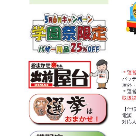
＊運
バッ
屋外
＊運
取扱
【仕
電源 
対応人