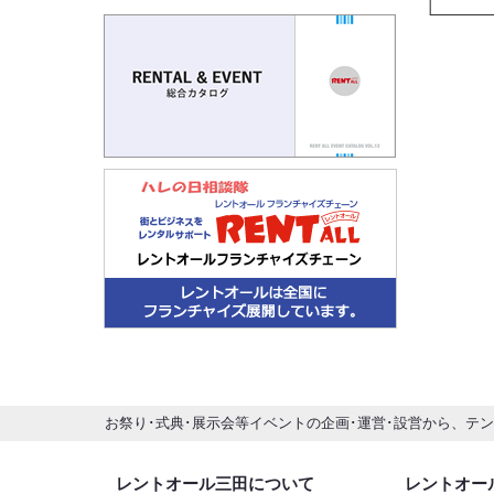
お祭り･式典･展示会等イベントの企画･運営･設営から、テ
レントオール三田について
レントオー