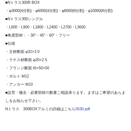
■Nトラス300R BOX
・φ3000(4分割)・φ6000(4分割)・φ8000(8分割)・φ10000(8分割)
■Nトラス300シングル
・L600・L900・L1800・L2400・L2700・L3600
■角度部材：・30°・45°・60°・フリー
■仕様
・主材断面:φ32×3.0
・ラチス材断面:φ20×2.5
・フランジ断面:t6×50×50
・ボルト:M12
・アンカー:M10
■設営・撤去・必要部材の数量ご相談承ります。まずはご希望のあらま
しをお知らせ下さい。
Nトラス 300BOXアルミの詳細はこちら
5530.pdf