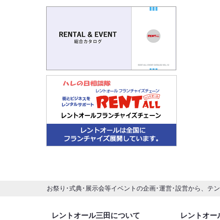
お祭り･式典･展示会等イベントの企画･運営･設営から、テ
レントオール三田について
レントオー