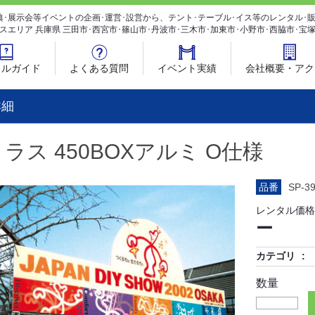
典･展示会等イベントの企画･運営･設営から、テント･テーブル･イス等のレンタル
スエリア 兵庫県 三田市･西宮市･篠山市･丹波市･三木市･加東市･小野市･西脇市･宝
タルガイド
よくある質問
イベント実績
会社概要・アク
詳細
トラス 450BOXアルミ O仕様
品番
SP-3
レンタル価格
ー
カテゴリ
数量