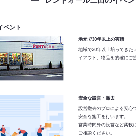
レントオール三田の
イベン
イベント
地元で30年以上の実績
地域で30年以上培ってきた
イアウト、物品を的確にご
安全な設営・撤去
設営撤去のプロによる安心
安全な施工を行います。
営業時間外の設営など柔軟
ご相談ください。