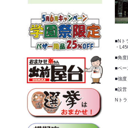
■Nト
・L45
■角度
■ベース
■強
■設
Nトラ